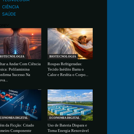
CIÊNCIA
SAÚDE
ore
IOTECNOLOGIA
BIOTECNOLOGIA
ltar a Andar Com Ciência
Roupas Refrigeradas:
sica: Polilaminina
Tecido Inédito Barra o
nfirma Sucesso Na
Calor e Resfria o Corpo...
ova...
CONOMIA DIGITAL
ECONOMIA DIGITAL
ém da Ficção: Criado
Uso de Bateria Dispara e
imeiro Componente
Torna Energia Renovável