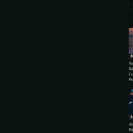
M
B
Vo
Bá
Co
Pr
E
Al
Pr