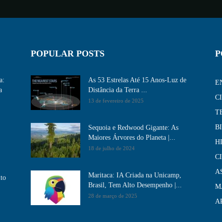
POPULAR POSTS
P
a:
As 53 Estrelas Até 15 Anos-Luz de
E
a
Distância da Terra ...
C
13 de fevereiro de 2025
T
B
Sequoia e Redwood Gigante: As
Maiores Árvores do Planeta |...
H
18 de julho de 2024
C
A
Maritaca: IA Criada na Unicamp,
ito
Brasil, Tem Alto Desempenho​ |...
M
28 de março de 2025
A