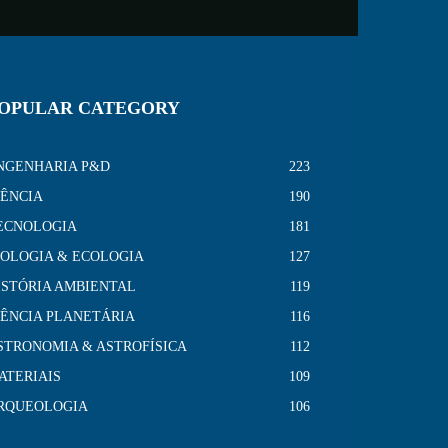
OPULAR CATEGORY
NGENHARIA P&D
223
IÊNCIA
190
ECNOLOGIA
181
IOLOGIA & ECOLOGIA
127
ISTÓRIA AMBIENTAL
119
IÊNCIA PLANETÁRIA
116
STRONOMIA & ASTROFÍSICA
112
ATERIAIS
109
RQUEOLOGIA
106