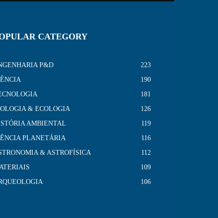
OPULAR CATEGORY
NGENHARIA P&D
223
IÊNCIA
190
ECNOLOGIA
181
IOLOGIA & ECOLOGIA
126
ISTÓRIA AMBIENTAL
119
IÊNCIA PLANETÁRIA
116
STRONOMIA & ASTROFÍSICA
112
ATERIAIS
109
RQUEOLOGIA
106