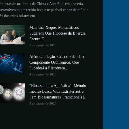
entistas de materiais da China e Austrália, em parceria,
senvolveram um tecido leve e respirável capaz de refletir
% dos raios solares em...
Mais Um Xeque: Matemáticos
Sugerem Que Hipótese da Energia
Escura É...
5 de agosto de 2026
Além da Ficção: Criado Primeiro
Componente Orbitrônico, Que
Sucederá a Eletrônica...
4 de agosto de 2026
“Bioassinatura Agnóstica”: Método
Inédito Busca Vida Extraterrestre
Sem Bioassinaturas Tradicionais |...
3 de agosto de 2026