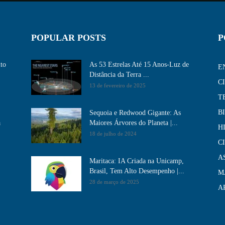
POPULAR POSTS
P
ito
As 53 Estrelas Até 15 Anos-Luz de
E
Distância da Terra ...
C
13 de fevereiro de 2025
T
B
Sequoia e Redwood Gigante: As
a
Maiores Árvores do Planeta |...
H
18 de julho de 2024
C
A
Maritaca: IA Criada na Unicamp,
Brasil, Tem Alto Desempenho​ |...
M
28 de março de 2025
A