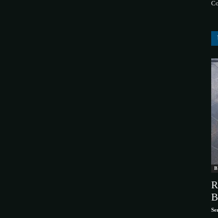
Co
B
R
B
Se