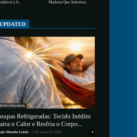
nfiável e A...
Madeira Que Substitui...
UPDATED
IOTECNOLOGIA
oupas Refrigeradas: Tecido Inédito
arra o Calor e Resfria o Corpo...
rgio Almeida Loiola
-
6 de agosto de 2026
0