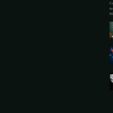
Ci
de
96