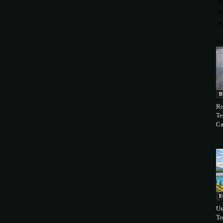
M
B
Ro
Te
Ca
E
Us
To