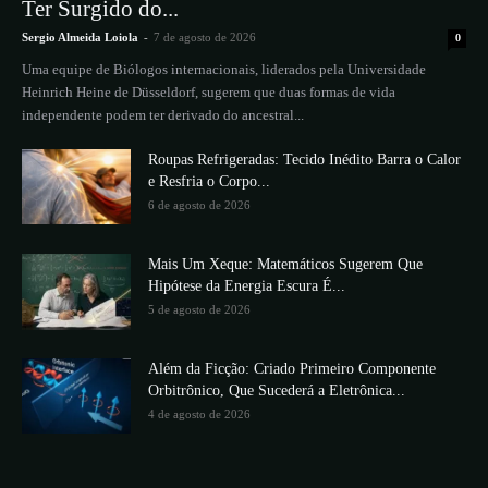
Ter Surgido do...
Sergio Almeida Loiola
-
7 de agosto de 2026
0
Uma equipe de Biólogos internacionais, liderados pela Universidade
Heinrich Heine de Düsseldorf, sugerem que duas formas de vida
independente podem ter derivado do ancestral...
Roupas Refrigeradas: Tecido Inédito Barra o Calor
e Resfria o Corpo...
6 de agosto de 2026
Mais Um Xeque: Matemáticos Sugerem Que
Hipótese da Energia Escura É...
5 de agosto de 2026
Além da Ficção: Criado Primeiro Componente
Orbitrônico, Que Sucederá a Eletrônica...
4 de agosto de 2026