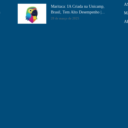
A
Maritaca: IA Criada na Unicamp,
a
Brasil, Tem Alto Desempenho​ |...
M
28 de março de 2025
A