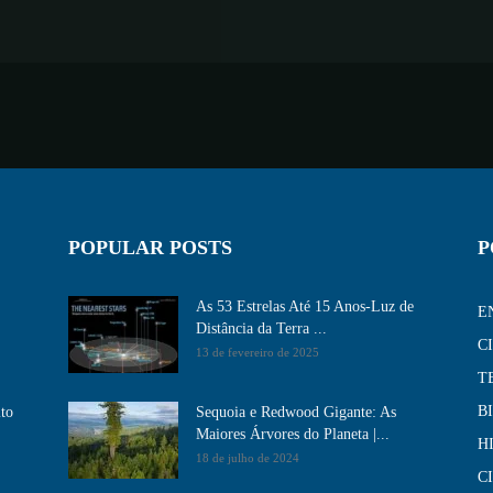
POPULAR POSTS
P
As 53 Estrelas Até 15 Anos-Luz de
E
Distância da Terra ...
C
13 de fevereiro de 2025
T
B
ito
Sequoia e Redwood Gigante: As
Maiores Árvores do Planeta |...
H
18 de julho de 2024
C