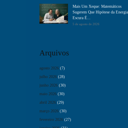
Mais Um Xeque: Matemáticos
Sugerem Que Hipótese da Energi
Escura É...
5 de agosto de 2026
Arquivos
agosto 2026
(7)
julho 2026
(28)
junho 2026
(30)
maio 2026
(30)
abril 2026
(29)
março 2026
(30)
fevereiro 2026
(27)