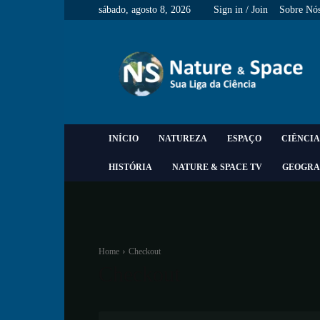
sábado, agosto 8, 2026
Sign in / Join
Sobre Nó
Nature
&
Space
INÍCIO
NATUREZA
ESPAÇO
CIÊNCIA
HISTÓRIA
NATURE & SPACE TV
GEOGRA
Home
Checkout
Checkout