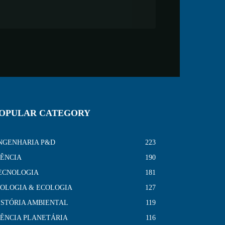
OPULAR CATEGORY
NGENHARIA P&D
223
IÊNCIA
190
ECNOLOGIA
181
IOLOGIA & ECOLOGIA
127
ISTÓRIA AMBIENTAL
119
IÊNCIA PLANETÁRIA
116