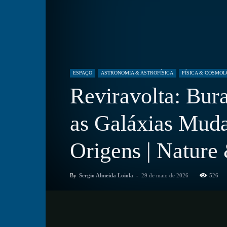
ESPAÇO
ASTRONOMIA & ASTROFÍSICA
FÍSICA & COSMOL
Reviravolta: Bur
as Galáxias Mud
Origens | Nature
By
Sergio Almeida Loiola
-
29 de maio de 2026
526