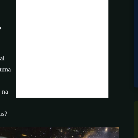
e
al
r uma
s na
as?