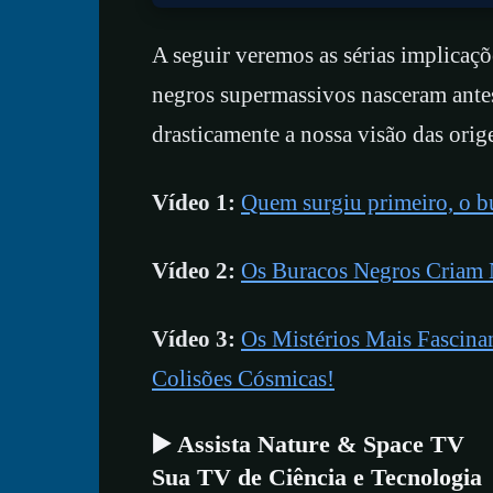
A seguir veremos as sérias implicaç
negros supermassivos nasceram antes 
drasticamente a nossa visão das orig
Vídeo 1:
Quem surgiu primeiro, o b
Vídeo 2:
Os Buracos Negros Criam 
Vídeo 3:
Os Mistérios Mais Fascina
Colisões Cósmicas!
▶️ Assista Nature & Space TV
Sua TV de Ciência e Tecnologia