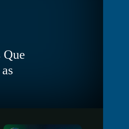
s Que
 as