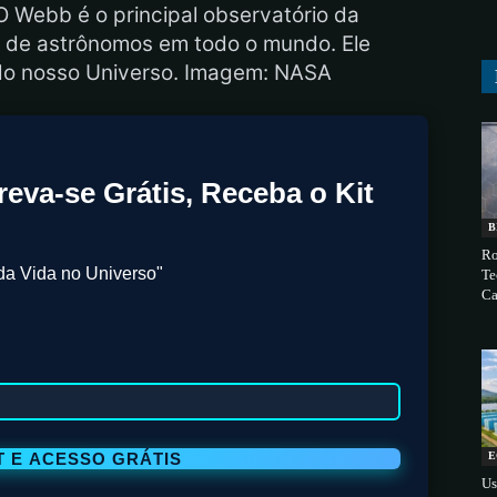
 Webb é o principal observatório da
s de astrônomos em todo o mundo. Ele
 do nosso Universo. Imagem: NASA
reva-se Grátis, Receba o Kit
B
Ro
da Vida no Universo"
Te
Ca
E
Us