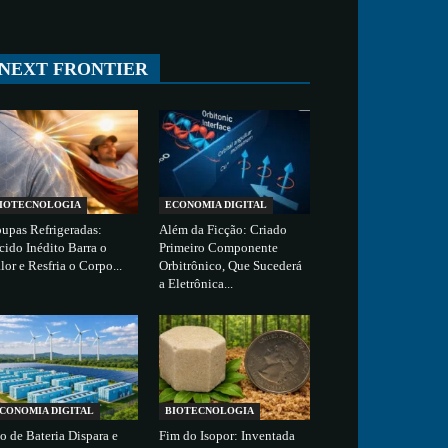
All
ESPAÇO
TECNOLOGIA
CIÊNCIA
SAÚDE
NEXT FRONTIER
More
IOTECNOLOGIA
ECONOMIA DIGITAL
upas Refrigeradas:
Além da Ficção: Criado
cido Inédito Barra o
Primeiro Componente
lor e Resfria o Corpo...
Orbitrônico, Que Sucederá
a Eletrônica...
CONOMIA DIGITAL
BIOTECNOLOGIA
o de Bateria Dispara e
Fim do Isopor: Inventada