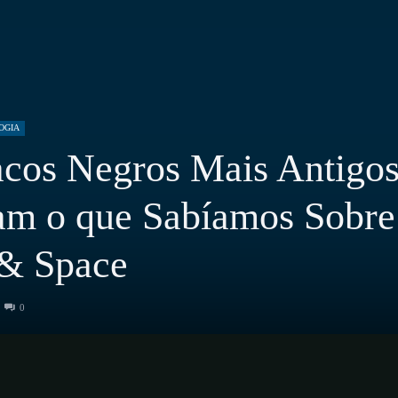
OGIA
acos Negros Mais Antigo
am o que Sabíamos Sobre
 & Space
0