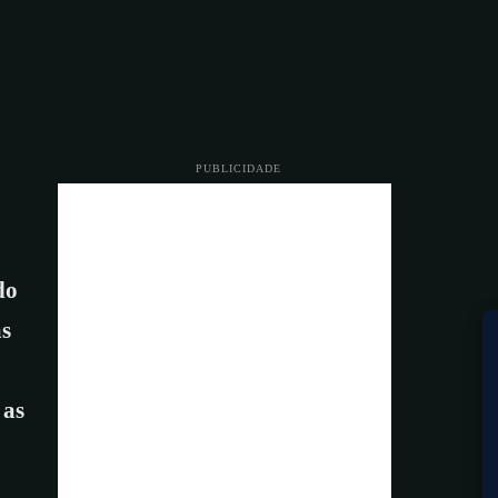
PUBLICIDADE
do
as
 as