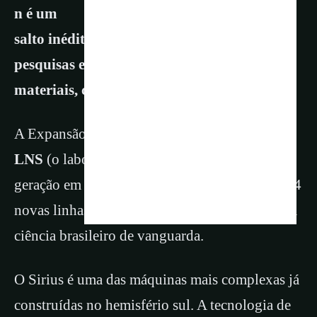
n é um
salto inédito do país para impulsionar
pesquisas em saúde, energia, agricultura,
materiais, clima e nanotecnologia.
A Expansão do acelerador de partículas
Sirius
LNS
(o laboratório de luz síncrotron de quarta
geração em Campinas-SP) e a abertura de suas 4
novas linhas de luz é um marco histórico para a
ciência brasileiro de vanguarda.
O Sirius é uma das máquinas mais complexas já
construídas no hemisfério sul. A tecnologia de