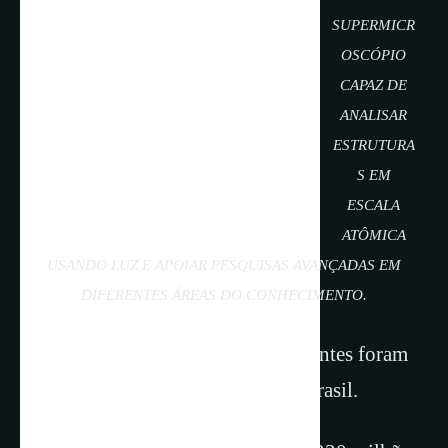
SUPERMICR
OSCÓPIO
CAPAZ DE
ANALISAR
ESTRUTURA
S EM
ESCALA
ATÔMICA
USANDO LUZ E APOIAR PESQUISAS AVANÇADAS EM
DIFERENTES ÁREAS DO CONHECIMENTO.
Entre 85% e 90% de seus componentes foram
produzidos ou desenvolvidos no Brasil.