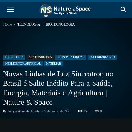
Home
TECNOLOGIA
BIOTECNOLOGIA
TECNOLOGIA
BIOTECNOLOGIA
ECONOMIA DIGITAL
ENGENHARIA P&D
INTELIGÊNCIA ARTIFICIAL
MATERIAIS
Novas Linhas de Luz Sincrotron no
Brasil é Salto Inédito Para a Saúde,
Energia, Materiais e Agricultura |
Nature & Space
By
Sergio Almeida Loiola
-
9 de junho de 2026
352
0