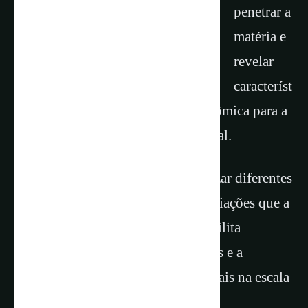
penetrar a
matéria e
revelar
característ
icas de sua estrutura molecular e atômica para a
investigação de todo tipo de material.
O seu amplo espectro permite realizar diferentes
tipos de análise com as diversas radiações que a
compõem. Já seu alto brilho possibilita
experimentos extremamente rápidos e a
investigação de detalhes dos materiais na escala
de nanômetros.