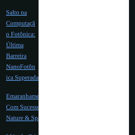
Salto na
Computaçã
o Fotônica:
Última
Barreira
NanoFotôn
ica Superada | Nature & Space
Emaranhamento Quantico de Fótons Realizado
Com Sucesso em Novo Laboratório da UNB |
Nature & Space