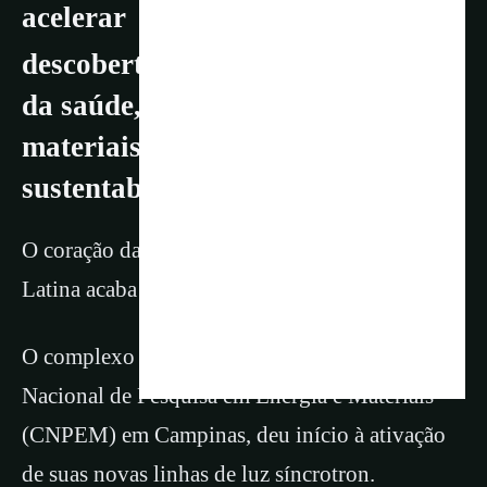
acelerar
descobertas em áreas estratégicas
da saúde, nanotecnologia,
materiais, energia,
sustentabilidade e agricultura
O coração da ciência de ponta na América
Latina acaba de ganhar uma potência inédita.
O complexo Sirius, localizado no Centro
Nacional de Pesquisa em Energia e Materiais
(CNPEM) em Campinas, deu início à ativação
de suas novas linhas de luz síncrotron.