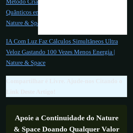
Método Criado na USP Monitora Pontos
Quânticos em Tempo Real Com Luz Cromática |
Nature & Space
IA Com Luz Faz Cálculos Simultâneos Ultra
Veloz Gastando 100 Vezes Menos Energia |
Nature & Space
Compartilhar é Livre. Ajude-nos Citando o
Link Deste Artigo!
Apoie a Continuidade do Nature
& Space Doando Qualquer Valor