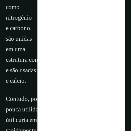
como
nitrogênio
e carbono,
são unidas
em uma
estrutura compacta com aberturas bem definidas
e são usadas como ânodo para íons de magnésio
e cálcio.
Contudo, polímeros orgânicos como este têm
pouca utilidade, pois geralmente possuem vida
útil curta em baterias aquosas; eles se degradam
rapidamente nos eletrólitos à base de água