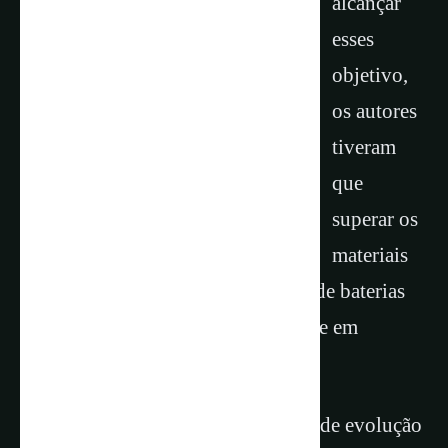
alcançar
esses
objetivo,
os autores
tiveram
que
superar os
materiais
atuais. Pois os eletrodos negativos de baterias
aquosas eram usados ​​principalmente em
ambientes ácidos ou alcalinos.
Nesses ambientes ácidos as reações de evolução