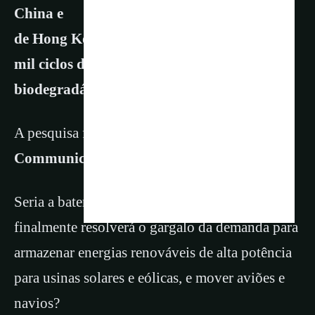
China e
de Hong Kong pode durar séculos, com 120
mil ciclos de recarga, além de ser
biodegradável e não usar elementos tóxicos.
A pesquisa foi publicada na
Revista Nature
Communications
.
Seria a bateria de água biodegradável que
finalmente resolverá o gargalo da demanda para
armazenar energias renováveis de alta potência
para usinas solares e eólicas, e mover aviões e
navios?