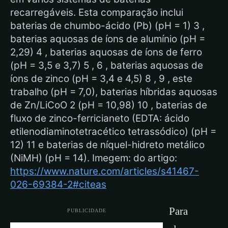
recarregáveis. Esta comparação inclui
baterias de chumbo-ácido (Pb) (pH = 1) 3 ,
baterias aquosas de íons de alumínio (pH =
2,29) 4 , baterias aquosas de íons de ferro
(pH = 3,5 e 3,7) 5 , 6 , baterias aquosas de
íons de zinco (pH = 3,4 e 4,5) 8 , 9 , este
trabalho (pH = 7,0), baterias híbridas aquosas
de Zn/LiCoO 2 (pH = 10,98) 10 , baterias de
fluxo de zinco-ferricianeto (EDTA: ácido
etilenodiaminotetracético tetrassódico) (pH =
12) 11 e baterias de níquel-hidreto metálico
(NiMH) (pH = 14). Imegem: do artigo:
https://www.nature.com/articles/s41467-
026-69384-2#citeas
Para
PUBLICIDADE