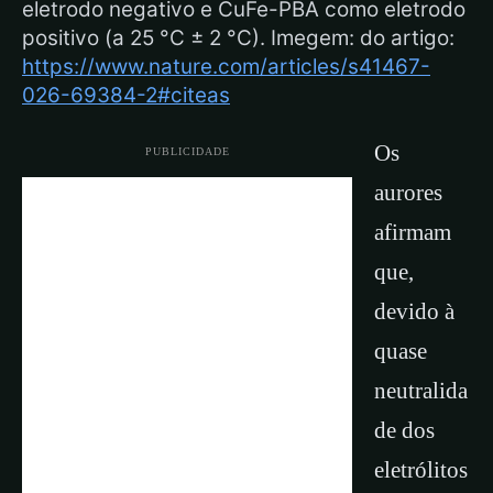
eletrodo negativo e CuFe-PBA como eletrodo
positivo (a 25 °C ± 2 °C). Imegem: do artigo:
https://www.nature.com/articles/s41467-
026-69384-2#citeas
Os
PUBLICIDADE
aurores
afirmam
que,
devido à
quase
neutralida
de dos
eletrólitos