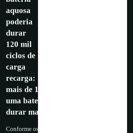
aquosa
poderia
durar
120 mil
ciclos de
carga
recarga:
mais de 10 vezes a vida útil de
uma bateria de íon-lítio (Li-ion) e
durar mais de 300 anos
Conforme os pesquisadores, o desenvolvimento