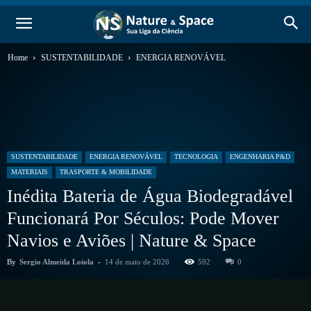
Home
SUSTENTABILIDADE
ENERGIA RENOVÁVEL
SUSTENTABILIDADE
ENERGIA RENOVÁVEL
TECNOLOGIA
ENGENHARIA P&D
MATERIAIS
TRASPORTE & MOBILIDADE
Inédita Bateria de Água Biodegradável
Funcionará Por Séculos: Pode Mover
Navios e Aviões | Nature & Space
By
Sergio Almeida Loiola
-
14 de maio de 2026
592
0