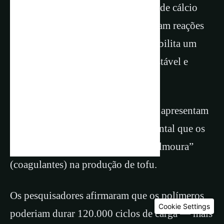
de sal de magnésio (pH = 5,5) e sal de cálcio
(pH = 7,6), não se espera que ocorram reações
secundárias excessivas, o que possibilita um
desempenho de bateria altamente estável e
ecologicamente correto.
Notavelmente, ambos os eletrólitos apresentam
um alto grau de benignidade ambiental que os
torna adequados para uso como “salmoura”
(coagulantes) na produção de tofu.
Os pesquisadores afirmaram que os polímeros
Cookie Settings
poderiam durar 120.000 ciclos de carga — mais