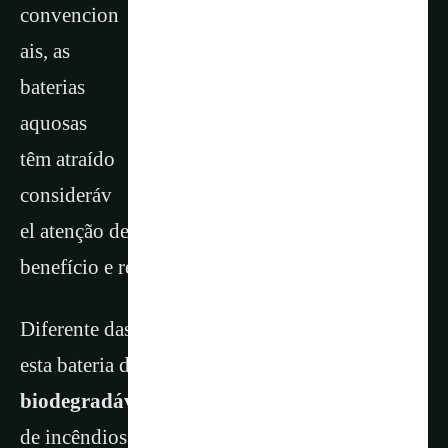
convencion
ais, as
baterias
aquosas
têm atraído
consideráv
el atenção devido à sua alta segurança, custo-
benefício e respeito ao meio ambiente.
Diferente das baterias de lítio convencionais,
esta bateria de água utiliza um
eletrólito
biodegradável
e biomassa, eliminando o risco
de incêndios e a toxicidade.