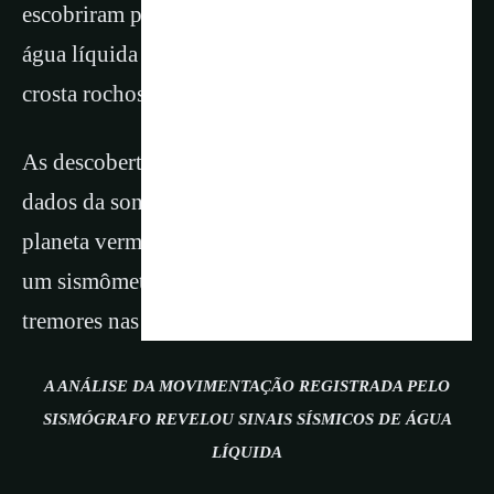
escobriram pela primeira vez um reservatório de
água líquida em Marte, nas profundezas da
crosta rochosa mais externa do planeta.
As descobertas vêm de uma nova análise de
dados da sonda Insight, da Nasa, que pousou no
planeta vermelho em 2018. A sonda carregava
um sismômetro, que registrou quatro anos de
tremores nas profundezas de Marte.
A ANÁLISE DA MOVIMENTAÇÃO REGISTRADA PELO
SISMÓGRAFO REVELOU SINAIS SÍSMICOS DE ÁGUA
LÍQUIDA