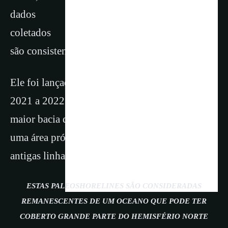
dados
coletados
são consistente base dados para pesquisa.
Ele foi lançado em 2020 e operou em Marte de
2021 a 2022. Pousou na Utopia Planitia, a
maior bacia de impacto em Marte, e investigou
uma área próxima a cristas interpretadas como
antigas linhas costeiras.
ESTAS PALEOSHORELINES SÃO CONSIDERADAS
REMANESCENTES DE UM OCEANO QUE PODE TER
COBERTO GRANDE PARTE DO HEMISFÉRIO NORTE