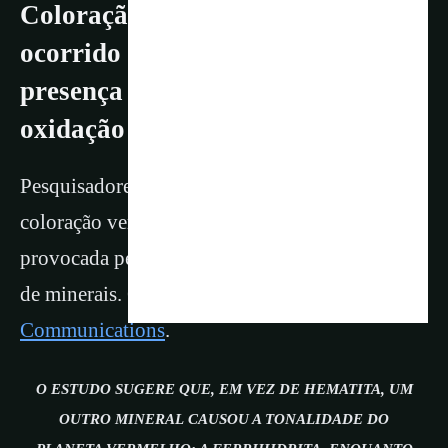
Coloração vermelha Marte teria
ocorrido por oxidação em
presença de água, e não pela
oxidação seca de minerais
Pesquisadores encontraram evidencias de que a
coloração vermelha das rochas de Marte foi
provocada pela água, e não pela oxidação seca
de minerais. O estudo foi publicado na
Nature
Communications
.
O ESTUDO SUGERE QUE, EM VEZ DE HEMATITA, UM
OUTRO MINERAL CAUSOU A TONALIDADE DO