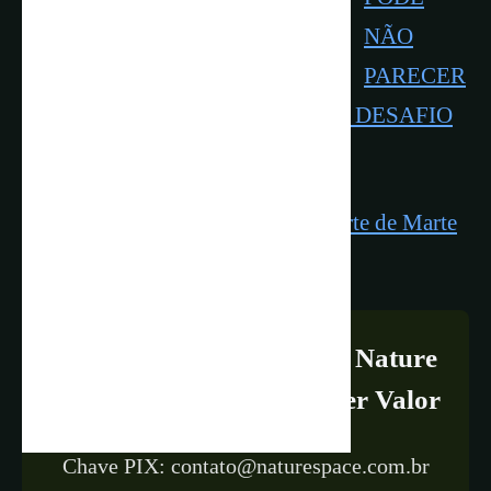
NÃO
PARECER
NADA COM A VIDA NA TERRA, DESAFIO
PARA ASTROBIÓLOGOS
Evidências de Vasto Oceano ao Norte de Marte
no Passado
Apoie a Continuidade do Nature
& Space Doando Qualquer Valor
Chave PIX: contato@naturespace.com.br