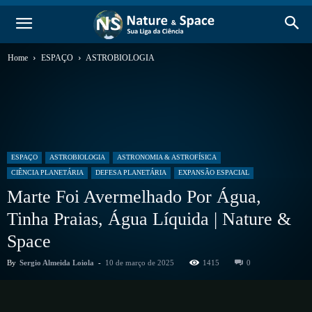
Home
ESPAÇO
ASTROBIOLOGIA
ESPAÇO
ASTROBIOLOGIA
ASTRONOMIA & ASTROFÍSICA
CIÊNCIA PLANETÁRIA
DEFESA PLANETÁRIA
EXPANSÃO ESPACIAL
Marte Foi Avermelhado Por Água,
Tinha Praias, Água Líquida | Nature &
Space
By
Sergio Almeida Loiola
-
10 de março de 2025
1415
0