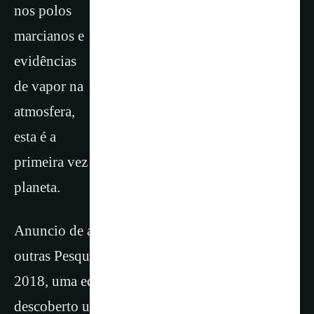
nos polos
marcianos e
evidências
de vapor na
atmosfera,
esta é a
primeira vez que água líquida foi encontrada no
planeta.
Anuncio de água em Marte já ocorreram por
outras Pesquisas, mas foram contestados. Em
2018, uma equipe italiana anunciou que havia
descoberto um lago no planeta.