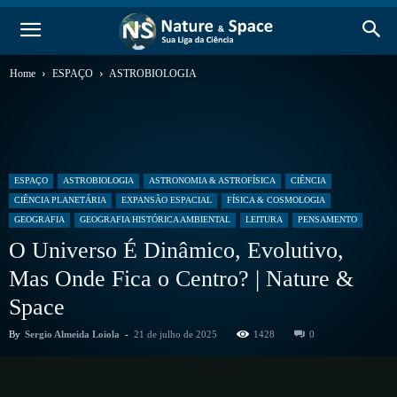
Home
ESPAÇO
ASTROBIOLOGIA
ESPAÇO
ASTROBIOLOGIA
ASTRONOMIA & ASTROFÍSICA
CIÊNCIA
CIÊNCIA PLANETÁRIA
EXPANSÃO ESPACIAL
FÍSICA & COSMOLOGIA
GEOGRAFIA
GEOGRAFIA HISTÓRICA AMBIENTAL
LEITURA
PENSAMENTO
O Universo É Dinâmico, Evolutivo,
Mas Onde Fica o Centro? | Nature &
Space
By
Sergio Almeida Loiola
-
21 de julho de 2025
1428
0