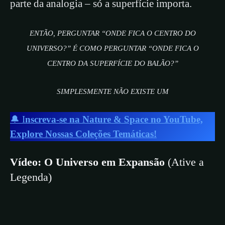
parte da analogia – só a superfície importa.
ENTÃO, PERGUNTAR “ONDE FICA O CENTRO DO
UNIVERSO?” É COMO PERGUNTAR “ONDE FICA O
CENTRO DA SUPERFÍCIE DO BALÃO?”
SIMPLESMENTE NÃO EXISTE UM
🔔 I
nscreva-se na Nature & Space no YouTube,
Explore Nossas Coleções Temáticas!
Vídeo: O Universo em Expansão
(Ative a
Legenda)