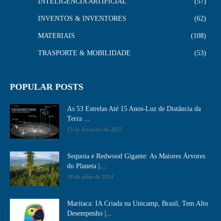
INTELIGÊNCIA ARTIFICIAL
57
INVENTOS & INVENTORES
62
MATERIAIS
108
TRASPORTE & MOBILIDADE
53
POPULAR POSTS
As 53 Estrelas Até 15 Anos-Luz de Distância da
Terra ...
13 de fevereiro de 2025
Sequoia e Redwood Gigante: As Maiores Árvores
do Planeta |...
18 de julho de 2024
Maritaca: IA Criada na Unicamp, Brasil, Tem Alto
Desempenho​ |...