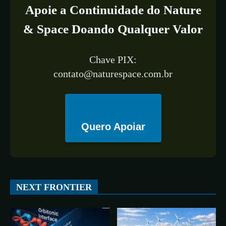
Apoie a Continuidade do Nature
& Space Doando Qualquer Valor
Chave PIX:
contato@naturespace.com.br
Quero Apoiar
All
ESPAÇO
TECNOLOGIA
CIÊNCIA
SAÚDE
NEXT FRONTIER
More