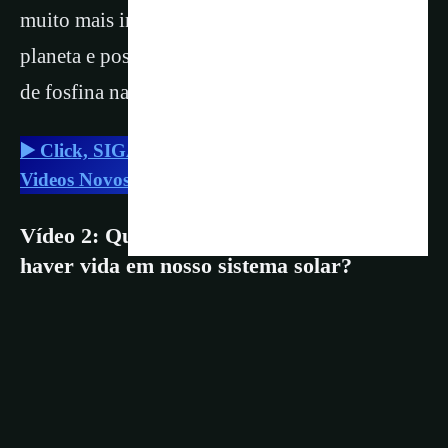
muito mais informações sobre a química do
planeta e possivelmente confirmarão a presença
de fosfina nas nuvens.
▶️ Click, SIGA Nature & Space no YouTube:
Videos Novos na PlayLists Todo Dia
.
Vídeo 2: Quais são os 7 lugares onde pode
haver vida em nosso sistema solar?