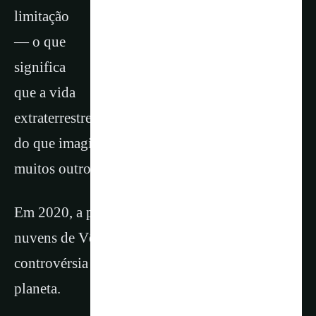
limitação
— o que
significa
que a vida
extraterrestre poderia ser muito mais estranha
do que imaginávamos e que poderia haver
muitos outros lugares para procurá-la.
Em 2020, a possível detecção de fosfina nas
nuvens de Vênus tornou-se o centro de uma
controvérsia sobre possíveis sinais de vida no
planeta.