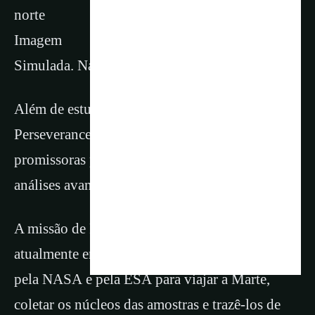
norte
Imagem
Simulada. Nasa
Além de estudar o ambiente marciano, o rover
Perseverance tem coletado amostras de rochas
promissoras para serem trazidas à Terra para
análises avançadas.
A missão de Retorno de Amostras de Marte está
atualmente em desenvolvimento
pela NASA e pela ESA para viajar a Marte,
coletar os núcleos das amostras e trazê-los de