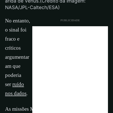
árida de Vênus.(Crédito da imagem:
NASA/JPL-Caltech/ESA)
No entanto,
PUBLICIDADE
o sinal foi
fraco e
críticos
argumentar
am que
poderia
ser
ruído
nos dados
.
As missões Morning Star a Vênus fornecerão