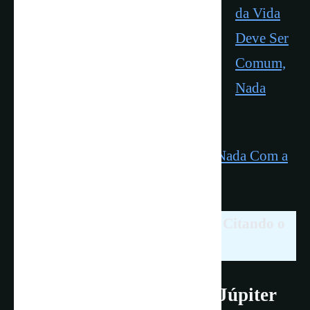
da Vida
Deve Ser
Comum,
Nada
Improvável
Vida no Cosmo Pode Não Parecer Nada Com a
Vida na Terra
Compartilhar é Livre. Ajude-nos Citando o
Link Deste Artigo!
Quais Luas de Saturno e Júpiter