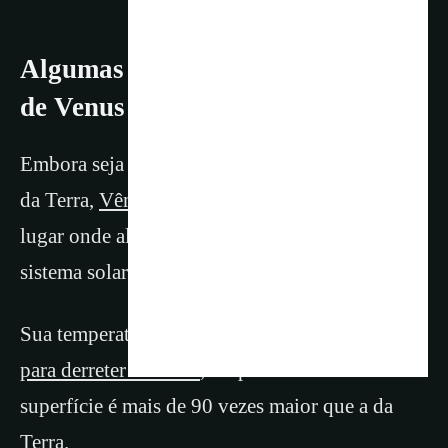
Algumas Camadas da Atmosfera
de Venus Poderia haver vida
Embora seja comumente chamada de “gêmea”
da Terra,
Vênus
provavelmente não é o primeiro
lugar onde alguém procuraria por vida no
sistema solar.
Sua temperatura superficial é
alta o suficiente
para derreter chumbo
, e a pressão média na
superfície é mais de 90 vezes maior que a da
Terra.