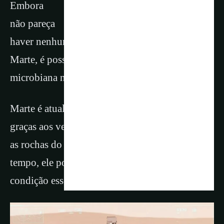
Embora
não pareça
haver nenhum “homenzinho verde ” habitando
Marte, é possível que tenha existido vida
microbiana no passado.
Marte é atualmente um deserto gélido, mas
graças aos veículos exploradores que estudaram
as rochas do planeta, sabemos que, há muito
tempo, ele possuía água líquida — uma
condição essencial para a vida.