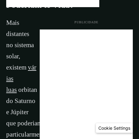
Poderiam te Vida?
Mais
PUBLICIDADE
distantes
no sistema
solar,
existem
vár
ias
luas
orbitan
do Saturno
e Júpiter
que poderiam potencialmente abrigar vida,
Cookie Settings
particularmente
Encélado e Europa.