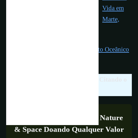
Vida em
Marte,
Europa e Encélado
Oxigênio Escuro Produzido no Leito Oceânico
É Fonte de Vida
Compartilhar é Livre. Ajude-nos Citando o
Link Deste Artigo!
Apoie a Continuidade do Nature
& Space Doando Qualquer Valor