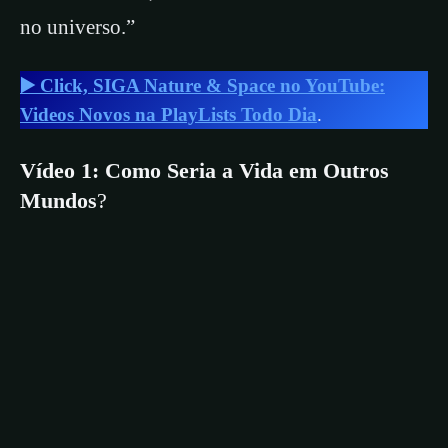
no universo.”
▶️ Click, SIGA Nature & Space no YouTube:
Videos Novos na PlayLists Todo Dia
.
Vídeo 1: Como Seria a Vida em Outros
Mundos
?