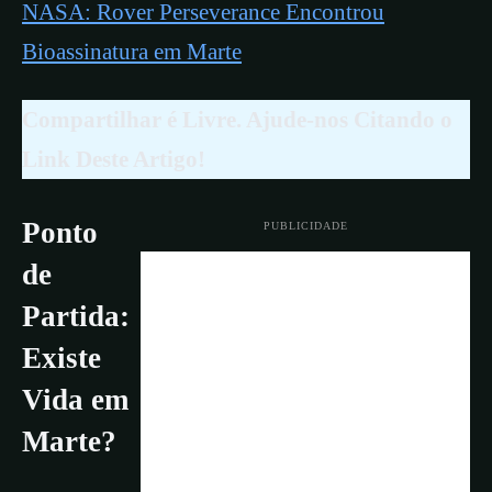
NASA: Rover Perseverance Encontrou
Bioassinatura em Marte
Compartilhar é Livre. Ajude-nos Citando o
Link Deste Artigo!
Ponto
PUBLICIDADE
de
Partida:
Existe
Vida em
Marte?