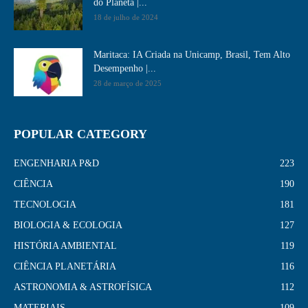
do Planeta |...
18 de julho de 2024
Maritaca: IA Criada na Unicamp, Brasil, Tem Alto
Desempenho​ |...
28 de março de 2025
POPULAR CATEGORY
ENGENHARIA P&D
223
CIÊNCIA
190
TECNOLOGIA
181
BIOLOGIA & ECOLOGIA
127
HISTÓRIA AMBIENTAL
119
CIÊNCIA PLANETÁRIA
116
ASTRONOMIA & ASTROFÍSICA
112
MATERIAIS
109