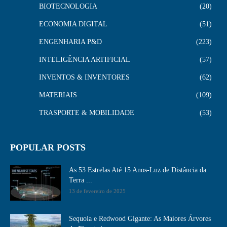
BIOTECNOLOGIA
20
ECONOMIA DIGITAL
51
ENGENHARIA P&D
223
INTELIGÊNCIA ARTIFICIAL
57
INVENTOS & INVENTORES
62
MATERIAIS
109
TRASPORTE & MOBILIDADE
53
POPULAR POSTS
As 53 Estrelas Até 15 Anos-Luz de Distância da
Terra ...
13 de fevereiro de 2025
Sequoia e Redwood Gigante: As Maiores Árvores