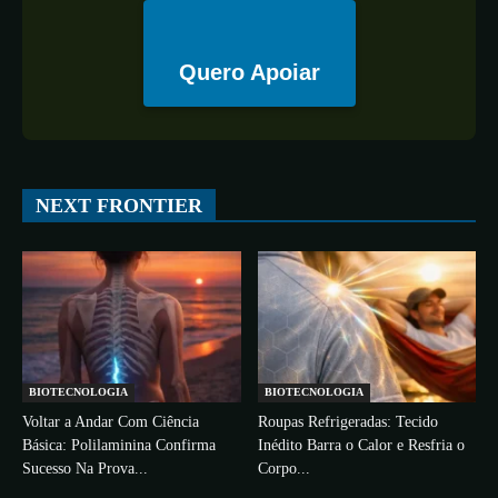
Quero Apoiar
All
ESPAÇO
TECNOLOGIA
CIÊNCIA
SAÚDE
NEXT FRONTIER
More
BIOTECNOLOGIA
BIOTECNOLOGIA
Voltar a Andar Com Ciência
Roupas Refrigeradas: Tecido
Básica: Polilaminina Confirma
Inédito Barra o Calor e Resfria o
Sucesso Na Prova...
Corpo...