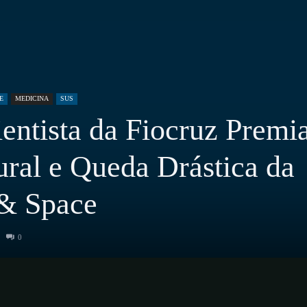
E
MEDICINA
SUS
entista da Fiocruz Premi
ural e Queda Drástica da
 & Space
0