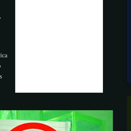
,
ica
o
s