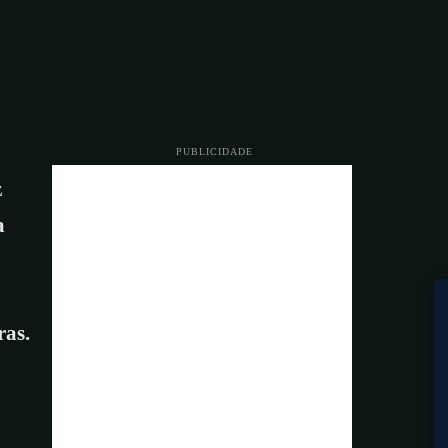
PUBLICIDADE
z
a
ras.