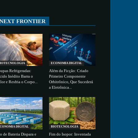
All
ESPAÇO
TECNOLOGIA
CIÊNCIA
SAÚDE
NEXT FRONTIER
More
IOTECNOLOGIA
ECONOMIA DIGITAL
upas Refrigeradas:
Além da Ficção: Criado
cido Inédito Barra o
Primeiro Componente
lor e Resfria o Corpo...
Orbitrônico, Que Sucederá
a Eletrônica...
CONOMIA DIGITAL
BIOTECNOLOGIA
o de Bateria Dispara e
Fim do Isopor: Inventada