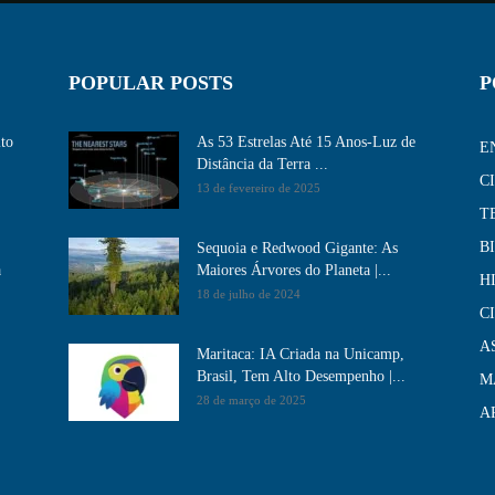
POPULAR POSTS
P
ito
As 53 Estrelas Até 15 Anos-Luz de
E
Distância da Terra ...
C
13 de fevereiro de 2025
T
B
Sequoia e Redwood Gigante: As
a
Maiores Árvores do Planeta |...
H
18 de julho de 2024
C
A
Maritaca: IA Criada na Unicamp,
Brasil, Tem Alto Desempenho​ |...
M
28 de março de 2025
A