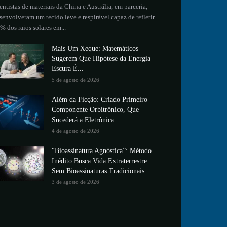
entistas de materiais da China e Austrália, em parceria,
senvolveram um tecido leve e respirável capaz de refletir
% dos raios solares em...
Mais Um Xeque: Matemáticos
Sugerem Que Hipótese da Energia
Escura É...
5 de agosto de 2026
Além da Ficção: Criado Primeiro
Componente Orbitrônico, Que
Sucederá a Eletrônica...
4 de agosto de 2026
“Bioassinatura Agnóstica”: Método
Inédito Busca Vida Extraterrestre
Sem Bioassinaturas Tradicionais |...
3 de agosto de 2026