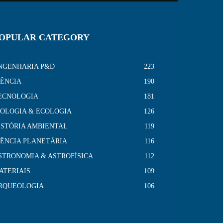
OPULAR CATEGORY
NGENHARIA P&D
223
IÊNCIA
190
ECNOLOGIA
181
IOLOGIA & ECOLOGIA
126
ISTÓRIA AMBIENTAL
119
IÊNCIA PLANETÁRIA
116
STRONOMIA & ASTROFÍSICA
112
ATERIAIS
109
RQUEOLOGIA
106