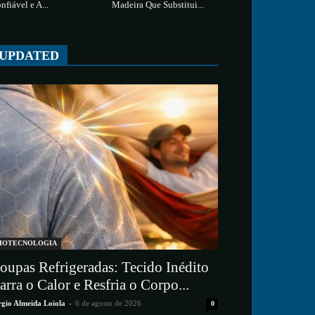
nfiável e A...
Madeira Que Substitui...
UPDATED
IOTECNOLOGIA
oupas Refrigeradas: Tecido Inédito
arra o Calor e Resfria o Corpo...
rgio Almeida Loiola
-
6 de agosto de 2026
0