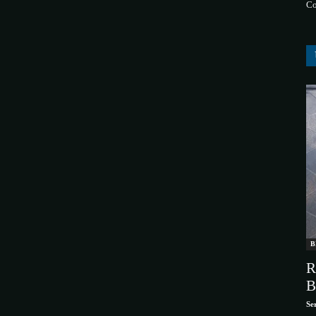
Co
B
R
B
Se