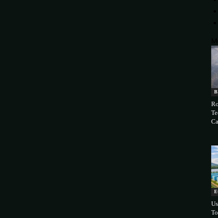
M
B
Ro
Te
Ca
E
Us
To