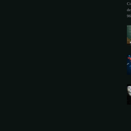
Ci
de
96