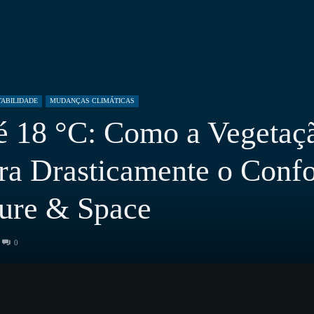
ABILIDADE
MUDANÇAS CLIMÁTICAS
é 18 °C: Como a Vegetaç
a Drasticamente o Confo
ture & Space
0