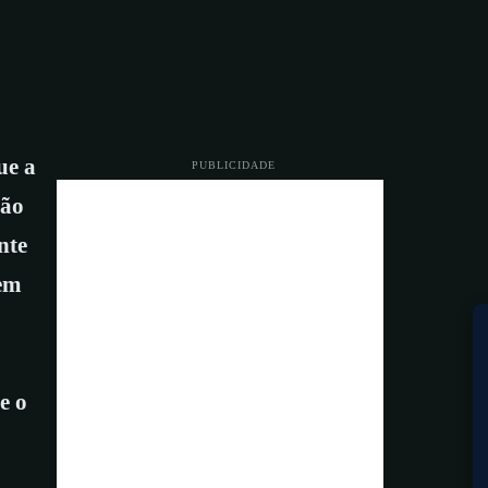
ue a
PUBLICIDADE
ção
nte
 em
e o