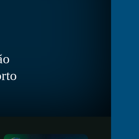
ão
rto