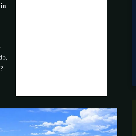
 in
s
do,
s?