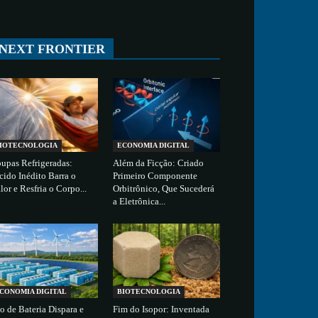
All
ESPAÇO
TECNOLOGIA
CIÊNCIA
SAÚDE
NEXT FRONTIER
More
IOTECNOLOGIA
ECONOMIA DIGITAL
upas Refrigeradas:
Além da Ficção: Criado
cido Inédito Barra o
Primeiro Componente
lor e Resfria o Corpo...
Orbitrônico, Que Sucederá
a Eletrônica...
CONOMIA DIGITAL
BIOTECNOLOGIA
o de Bateria Dispara e
Fim do Isopor: Inventada