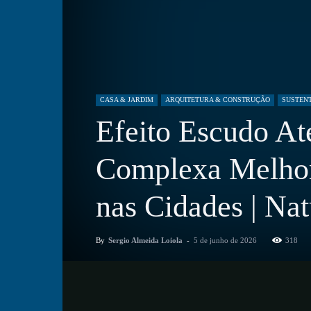
CASA & JARDIM
ARQUITETURA & CONSTRUÇÃO
SUSTENT
Efeito Escudo At
Complexa Melhor
nas Cidades | Na
By
Sergio Almeida Loiola
-
5 de junho de 2026
318