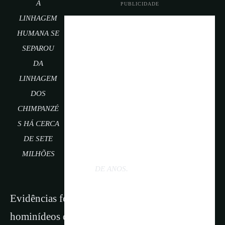
A
PUBLICIDADE
LINHAGEM
HUMANA SE
SEPAROU
DA
LINHAGEM
DOS
CHIMPANZÉ
S HÁ CERCA
DE SETE
MILHÕES
DE ANOS.
Evidências fósseis relacionadas aos primeiros
hominídeos que viveram após essa separação