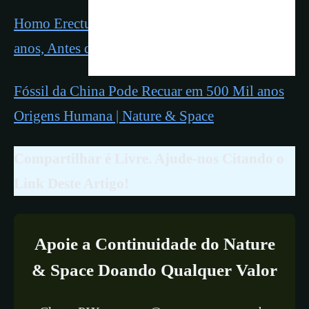
Homo Erectus Começou a Cozinhar Há 780 mil
anos, Antes do Sapiens Existir
Fóssil da China Pode Recuar em 500 Mil anos
Origens Humana | Nature & Space
Compartilhar é Livre. Ajude-nos Citando o
Link Deste Artigo!
Apoie a Continuidade do Nature
& Space Doando Qualquer Valor