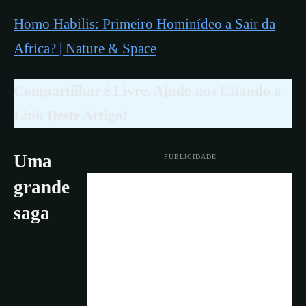
Homo Habilis: Primeiro Hominídeo a Sair da
Africa? | Nature & Space
Compartilhar é Livre. Ajude-nos Citando o
Link Deste Artigo!
Uma
PUBLICIDADE
grande
saga