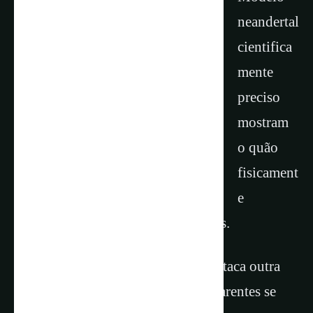
neandertal
cientifica
mente
preciso
mostram
o quão
fisicament
e
adaptados eles eram aos climas frios.
O minúsculo
Homo floresiensis
destaca outra
maneira pela qual nossos antigos parentes se