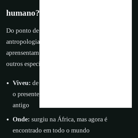
humano?
Do ponto de vista da anatomia, e morfologia na
antropologia física os humanos modernos
aprensentam caracteristicas que diferenciam dos
outros especies do Grupo Homo:
Viveu:
de pelo menos 300.000 anos atrás até
o presente, mas provavelmente é ainda mais
antigo
Onde:
surgiu na África, mas agora é
encontrado em todo o mundo