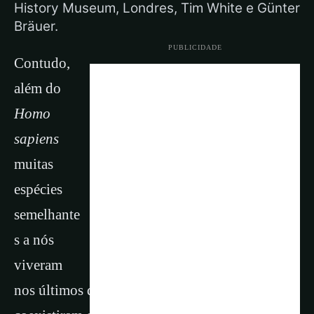
History Museum, Londres, Tim White e Günter
Bräuer.
PUBLICIDADE
Contudo,
além do
Homo
sapiens
muitas
espécies
semelhante
s a nós
viveram
nos últimos dois milhões de anos. Algumas