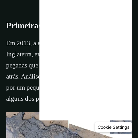
Primeiras experiências fascinantes
Em 2013, a erosão da costa de Norfolk,
Inglaterra, expôs uma trilha preservada de
pegadas que datam de cerca de 900.000 anos
atrás. Análises sugerem que elas foram deixadas
por um pequeno grupo de humanos, talvez
alguns dos primeiros a pisar na Grã-Bretanha.
Cookie Settings