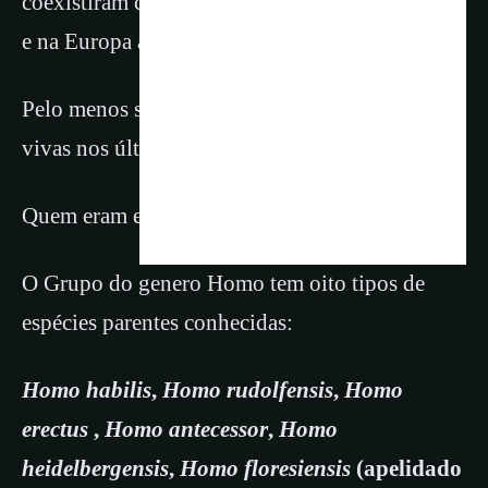
coexistiram com os humanos modernos na Ásia
e na Europa até há apenas 40.000 anos.
Pelo menos seis espécies do grupo estiveram
vivas nos últimos 100 mil anos.
Quem eram esses parentes e como viviam?
O Grupo do genero Homo tem oito tipos de
espécies parentes conhecidas:
Homo habilis
,
Homo rudolfensis
,
Homo
erectus
,
Homo antecessor
,
Homo
heidelbergensis
,
Homo floresiensis
(apelidado