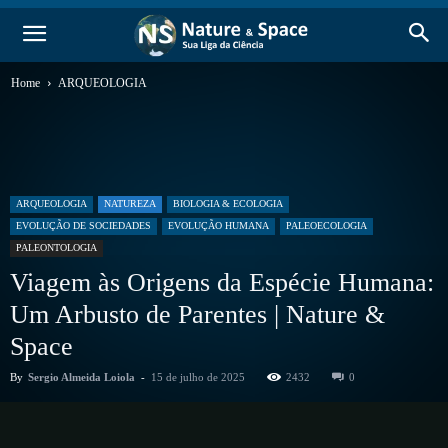
Home
ARQUEOLOGIA
ARQUEOLOGIA
NATUREZA
BIOLOGIA & ECOLOGIA
EVOLUÇÃO DE SOCIEDADES
EVOLUÇÃO HUMANA
PALEOECOLOGIA
PALEONTOLOGIA
Viagem às Origens da Espécie Humana:
Um Arbusto de Parentes | Nature &
Space
By
Sergio Almeida Loiola
-
15 de julho de 2025
2432
0