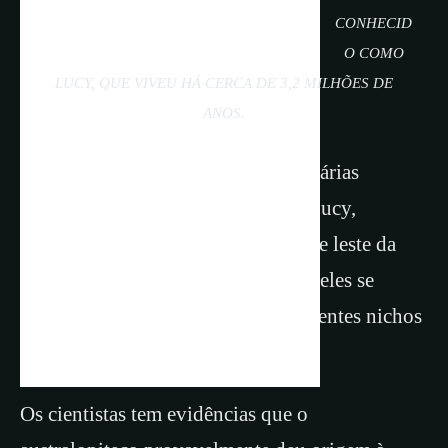
CONHECID
O COMO
LUCY, QUE VIVEU HÁ CERCA DE 3,2 MILHÕES DE
ANOS.
Há cerca de dois milhões de anos, várias
espécies de australopitecos, como Lucy,
evoluíram e se espalharam pelo sul e leste da
África. Restos fósseis mostram que eles se
adaptaram para sobreviver em diferentes nichos
ecológicos, alterando suas dietas.
Os cientistas tem evidências que o