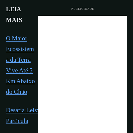
LEIA
PUBLICIDADE
MAIS
O Maior
Ecossistem
a da Terra
Vive Até 5
Km Abaixo
do Chão
Desafia Leis: Sinal na Antártica Pode Ser Nova
Partícula