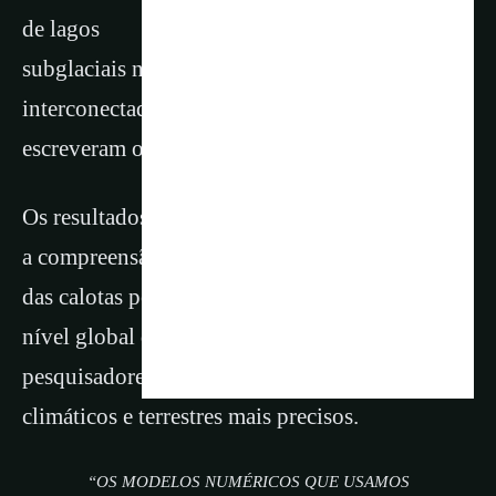
de lagos
subglaciais nunca antes vistas, com ciclos
interconectados de drenagem e reabastecimento,
escreveram os pesquisadores no estudo.
Os resultados são importantes porque melhoram
a compreensão dos cientistas sobre a dinâmica
das calotas polares e como elas impactam o
nível global do mar, o que pode ajudar os
pesquisadores a desenvolver modelos
climáticos e terrestres mais precisos.
“OS MODELOS NUMÉRICOS QUE USAMOS