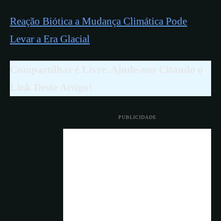
Reação Biótica a Mudança Climática Pode
Levar a Era Glacial
Compartilhar é Livre. Ajude-nos Citando o
Link Deste Artigo!
PUBLICIDADE