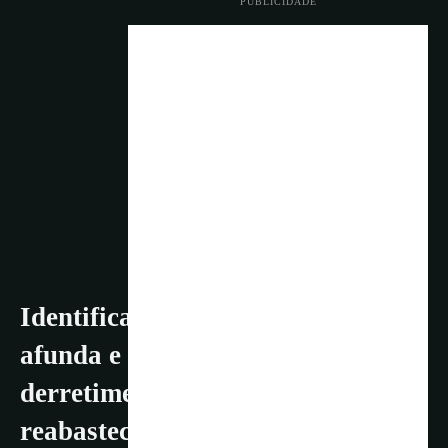
PUBLICIDADE
Identificados os locais onde o gelo
afunda e sobe devido ao
derretimento da água que
reabastece os lagos subglaciais