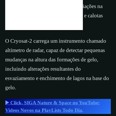
Cryosat-2 da ESA, que mede as variações na
espessura do gelo marinho, geleiras e calotas
polares em todo o mundo.
O Cryosat-2 carrega um instrumento chamado
altímetro de radar, capaz de detectar pequenas
mudanças na altura das formações de gelo,
incluindo alterações resultantes do
esvaziamento e enchimento de lagos na base do
gelo.
▶️ Click, SIGA Nature & Space no YouTube:
Videos Novos na PlayLists Todo Dia
.