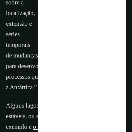
sobre a
localização,
extensão e
séries
temporais
de mudanças em lagos subglaciais serão usados ​​
para desenvolver nossa compreensão dos
processos que impulsionam o fluxo de água sob
a Antártica.”
Alguns lagos subglaciais na Antártica são
estáveis, ou seja, não secam e reabastecem. Um
exemplo é
o Lago Vostok
, que fica sob a