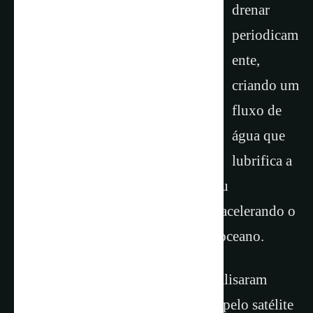
drenar
periodicam
ente,
criando um
fluxo de
água que
lubrifica a
base da camada de gelo e facilita seu
deslizamento sobre a rocha matriz, acelerando o
movimento do gelo em direção ao oceano.
Para o estudo, os pesquisadores analisaram
dados coletados entre 2010 e 2020 pelo satélite