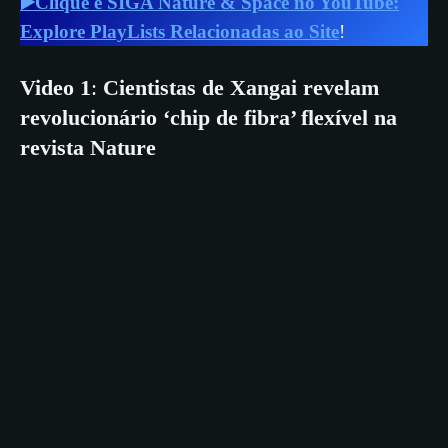
▶️Clique e SIGA Nature & Space no YouTube:
Explore PlayLists Relacionadas ao Site
!
Video 1
:
Cientistas de Xangai revelam
revolucionário ‘chip de fibra’ flexível na
revista Nature