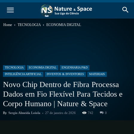
Home
TECNOLOGIA
ECONOMIA DIGITAL
TECNOLOGIA
ECONOMIA DIGITAL
ENGENHARIA P&D
INTELIGÊNCIA ARTIFICIAL
INVENTOS & INVENTORES
MATERIAIS
Novo Chip Dentro de Fibra Processa
Dados em Fio Flexível Para Tecidos e
Corpo Humano | Nature & Space
By
Sergio Almeida Loiola
-
27 de janeiro de 2026
742
0