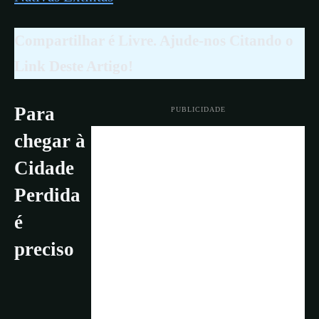
Compartilhar é Livre. Ajude-nos Citando o
Link Deste Artigo!
Para
PUBLICIDADE
chegar à
Cidade
Perdida
é
preciso