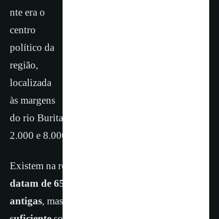
nte era o
centro
político da
região,
localizada
às margens
do rio Buritaca, e sua população variava entre
2.000 e 8.000 pessoas.
Existem na região
outras construções que
datam de 650 d.C.
, ou seja, são
ainda mais
antigas
, mas
não há confirmação
suficiente
sobre
se essas construções são
da