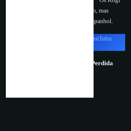
falam sua própria língua, o Kawgian, mas
alguns deles agora também falam espanhol.
▶️ Click, SIGA Nature & Space no YouTube:
Videos Novos na PlayLists Todo Dia
.
Vídeo 2: Explorando a Cidade Perdida