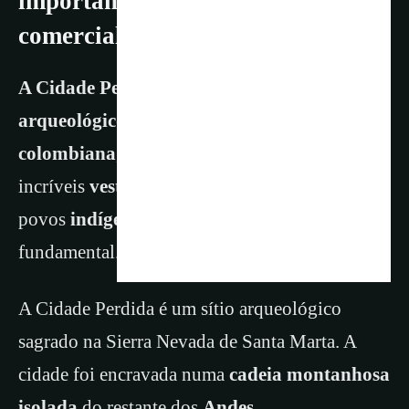
importante centro cultural e
comercial há 650 anos
A Cidade Perdida de Teyuna é um sítio
arqueológico
mítico no coração da
selva
colombiana
, conhecido por seus
incríveis
vestígios
, onde o respeito pelos
povos
indígenas
e
pela natureza
é
fundamental.
A Cidade Perdida é um sítio arqueológico
sagrado na Sierra Nevada de Santa Marta. A
cidade foi encravada numa
cadeia montanhosa
isolada
do restante dos
Andes
.