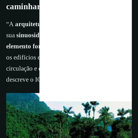
caminhar pelo coração da floresta
“A
arquitetura Tayrona
é caracterizada por
sua
sinuosidade
, pelo
uso do círculo como
elemento formal
, pelos
espaços abertos
entre
os edifícios e pelo gerenciamento constante da
circulação e do movimento nas aldeias”,
descreve o ICANH.