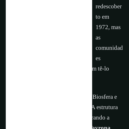
redescober
to em
1972, mas
as
comunidad
es
indígenas que vivem na área afirmam tê-lo
encontrado muito antes.
Em 1986, foi declarado Reserva da Biosfera e
Patrimônio Mundial da UNESCO. A estrutura
permaneceu quase intacta, demonstrando a
habilidade arquitetônica do
povo Tayrona
.