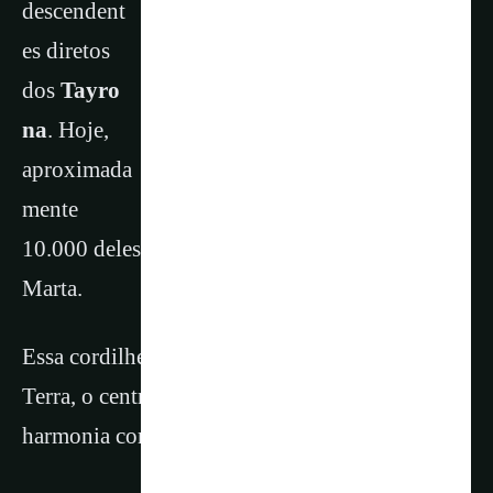
descendent
es diretos
dos
Tayro
na
. Hoje,
aproximada
mente
10.000 deles vivem na Sierra Nevada de Santa
Marta.
Essa cordilheira representa para eles a Mãe
Terra, o centro de tudo. Eles sempre viveram em
harmonia com a natureza.