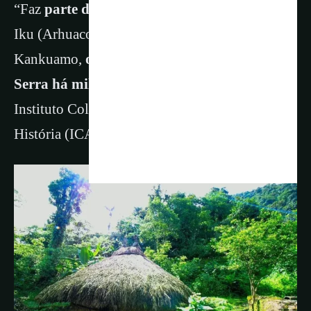
“Faz
parte do território ancestral
dos povos
Iku (Arhuaco), Kággaba (Kogui), Wiwa e
Kankuamo,
os povos originais que habitam a
Serra há milhares de anos
”, descreve o
Instituto Colombiano de Antropologia e
História (ICANH).