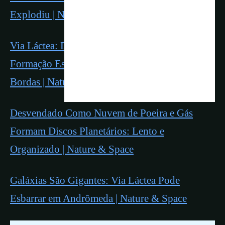
Explodiu | Nature Space
Via Láctea: Descoberta Última Fronteira de
Formação Estelar e As “Surfistas” Além das
Bordas | Nature Space
Desvendado Como Nuvem de Poeira e Gás
Formam Discos Planetários: Lento e
Organizado | Nature & Space
Galáxias São Gigantes: Via Láctea Pode
Esbarrar em Andrômeda | Nature & Space