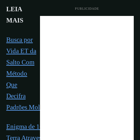
LEIA
PUBLICIDADE
MAIS
Busca por
Vida ET da
Salto Com
Método
Que
Decifra
Padrões Moleculares da Vida | Nature & Space
Enigma de 10 Anos Resolvido na Antártica:
Terra Atravessa Nuvem de Estrela Que