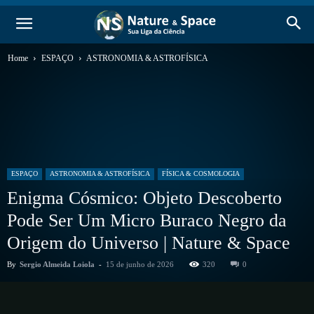
Home
ESPAÇO
ASTRONOMIA & ASTROFÍSICA
ESPAÇO
ASTRONOMIA & ASTROFÍSICA
FÍSICA & COSMOLOGIA
Enigma Cósmico: Objeto Descoberto
Pode Ser Um Micro Buraco Negro da
Origem do Universo | Nature & Space
By
Sergio Almeida Loiola
-
15 de junho de 2026
320
0