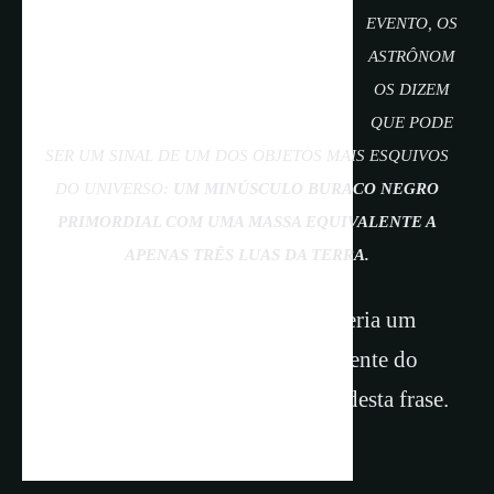
EVENTO, OS
ASTRÔNOM
OS DIZEM
QUE PODE
SER UM SINAL DE UM DOS OBJETOS MAIS ESQUIVOS
DO UNIVERSO:
UM MINÚSCULO BURACO NEGRO
PRIMORDIAL COM UMA MASSA EQUIVALENTE A
APENAS TRÊS LUAS DA TERRA.
Um buraco negro com essa massa teria um
horizonte de eventos aproximadamente do
mesmo tamanho que o ponto final desta frase.
Menos que um milímetro.