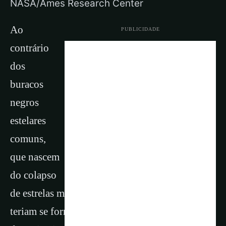
NASA/Ames Research Center
Ao
PUBLICIDADE
contrário
dos
buracos
negros
estelares
comuns,
que nascem
do colapso
de estrelas massivas, essas entidades hipotéticas
teriam se formado no plasma denso e caótico