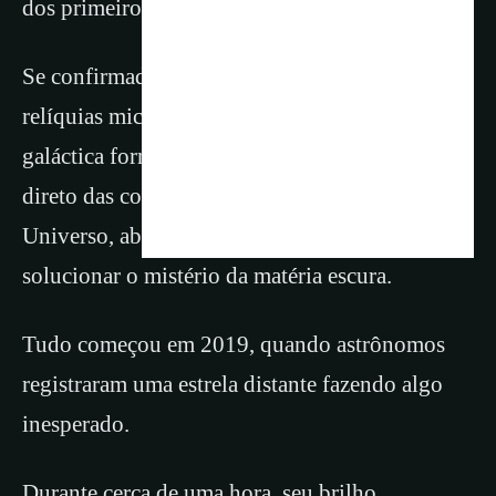
dos primeiros instantes após o Big Bang.
Se confirmada, a existência de uma dessas
relíquias microscópicas na nossa vizinhança
galáctica fornecerá aos cientistas um vislumbre
direto das condições iniciais do tecido do
Universo, abrindo caminhos inéditos para
solucionar o mistério da matéria escura.
Tudo começou em 2019, quando astrônomos
registraram uma estrela distante fazendo algo
inesperado.
Durante cerca de uma hora, seu brilho