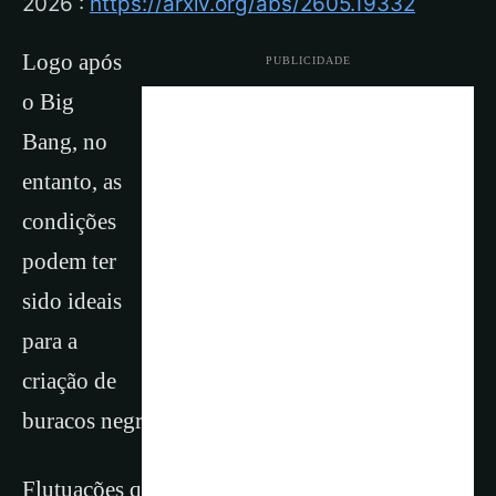
2026 :
https://arxiv.org/abs/2605.19332
Logo após
PUBLICIDADE
o Big
Bang, no
entanto, as
condições
podem ter
sido ideais
para a
criação de
buracos negros muito, muito menores.
Flutuações quânticas no espaço-tempo podem