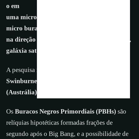
o em
uma micro-lente gravitacional pode ser um
micro buraco negro da origem do Universo,
na direção da Grande Nuvem de Magalhães,
galáxia satélite da Via Láctea
.
A pesquisa foi coordenada por astrofísicos da
Swinburne University of Technology
(Austrália)
.
Os
Buracos Negros Primordiais (PBHs)
são
relíquias hipotéticas formadas frações de
segundo após o Big Bang, e a possibilidade de