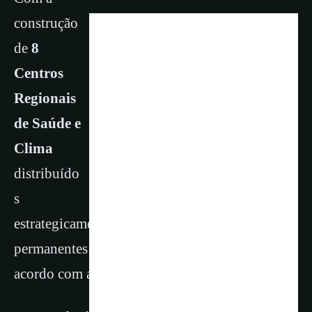
construção
de
8
Centros
Regionais
de Saúde e
Clima
distribuído
s
estrategicamente pelo território nacional ações
permanentes e flexíveis podem ser adotadas, de
acordo com a necessidade: