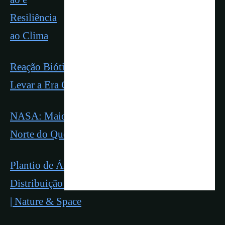
Resiliência
ao Clima
Reação Biótica a Mudança Climática Pode
Levar a Era Glacial
NASA: Maior Emissão de Co2 no Hemisfério
Norte do Que o Sul
Plantio de Árvores em Toda China Alterou a
Distribuição da Água Via Umidade Atmosférica
| Nature & Space