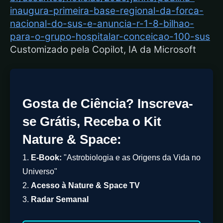
inaugura-primeira-base-regional-da-forca-
nacional-do-sus-e-anuncia-r-1-8-bilhao-
para-o-grupo-hospitalar-conceicao-100-sus
Customizado pela Copilot, IA da Microsoft
Gosta de Ciência? Inscreva-
se Grátis, Receba o Kit
Nature & Space:
1.
E-Book:
"Astrobiologia e as Origens da Vida no
Universo"
2.
Acesso à Nature & Space TV
3.
Radar Semanal