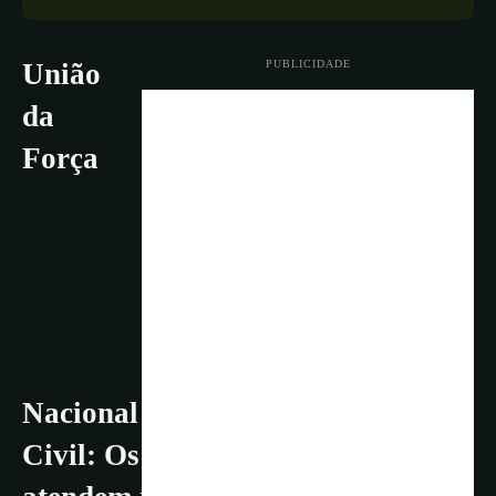
PUBLICIDADE
União
da
Força
Nacional do SUS e da Defesa
Civil: Os 8 Centros Regionais