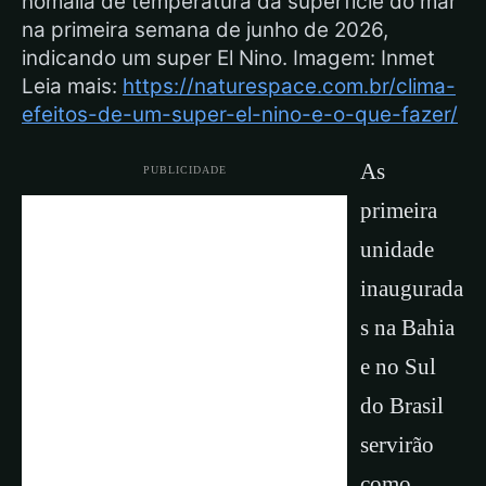
nomalia de temperatura da superfície do mar
na primeira semana de junho de 2026,
indicando um super El Nino. Imagem: Inmet
Leia mais:
https://naturespace.com.br/clima-
efeitos-de-um-super-el-nino-e-o-que-fazer/
As
PUBLICIDADE
primeira
unidade
inaugurada
s na Bahia
e no Sul
do Brasil
servirão
como