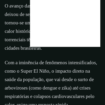
O avanço das mudanças climáticas globais
deixou de ser uma previsão para o futuro e
tornou-se uma realidade imediata. Ondas de
calor histórico, secas prolongadas e chuvas
torrenciais têm desafiado a infraestrutura das
cidades brasileiras.
Com a iminência de fenômenos intensificados,
como o Super El Niño, o impacto direto na
saúde da população, que vai desde o surto de
arboviroses (como dengue e zika) até crises
respiratórias e colapsos cardiovasculares pelo
calor, exige uma resposta rápida.