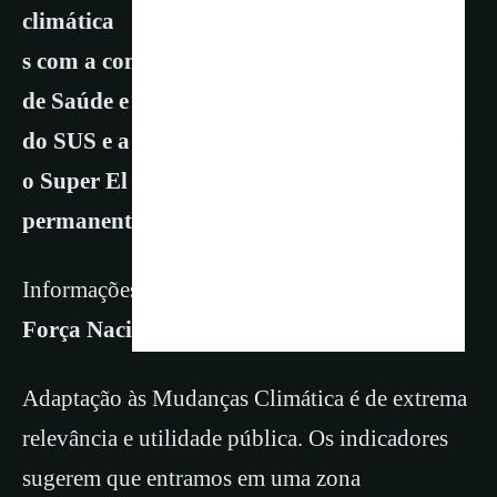
climática
s com a construção de 8 Centros Regionais
de Saúde e Clima, unindo a Força Nacional
do SUS e a Defesa Civil, preparando-se para
o Super El Niño, e o que vier além, de forma
permanente.
Informações do
Ministério da Saúde e da
Força Nacional do SU
S do Brasil.
Adaptação às Mudanças Climática é de extrema
relevância e utilidade pública. Os indicadores
sugerem que entramos em uma zona