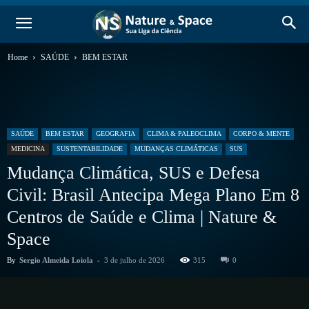
Home
SAÚDE
BEM ESTAR
SAÚDE
BEM ESTAR
GEOGRAFIA
CLIMA & PALEOCLIMA
CORPO & MENTE
MEDICINA
SUSTENTABILIDADE
MUDANÇAS CLIMÁTICAS
SUS
Mudança Climática, SUS e Defesa
Civil: Brasil Antecipa Mega Plano Em 8
Centros de Saúde e Clima | Nature &
Space
By
Sergio Almeida Loiola
-
3 de julho de 2026
315
0