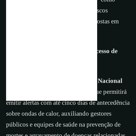
modelo para o monitoramento de riscos
climáticos e a coordenação das respostas em
saúde.
Criação do
Painel Nacional de Excesso de
Calor
Outra medida é a criação do
Painel Nacional
de Excesso de Calor
, ferramenta que permitirá
emitir alertas com até cinco dias de antecedência
sobre ondas de calor, auxiliando gestores
públicos e equipes de saúde na prevenção de
mortes e agravamento de doenças relacionadas